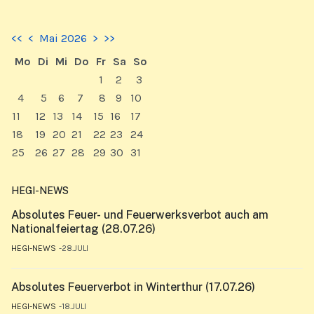
<<
<
Mai 2026
>
>>
Mo
Di
Mi
Do
Fr
Sa
So
1
2
3
4
5
6
7
8
9
10
11
12
13
14
15
16
17
18
19
20
21
22
23
24
25
26
27
28
29
30
31
HEGI-NEWS
Absolutes Feuer- und Feuerwerksverbot auch am
Nationalfeiertag (28.07.26)
HEGI-NEWS
28.JULI
Absolutes Feuerverbot in Winterthur (17.07.26)
HEGI-NEWS
18.JULI