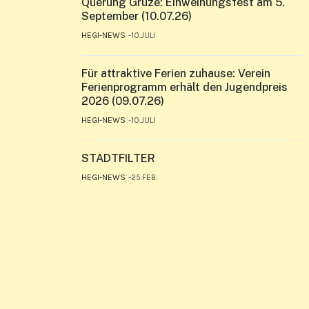
Querung Grüze: Einweihungsfest am 5.
September (10.07.26)
HEGI-NEWS
10.JULI
Für attraktive Ferien zuhause: Verein
Ferienprogramm erhält den Jugendpreis
2026 (09.07.26)
HEGI-NEWS
10.JULI
STADTFILTER
HEGI-NEWS
25.FEB.