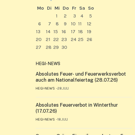
Mo
Di
Mi
Do
Fr
Sa
So
1
2
3
4
5
6
7
8
9
10
11
12
13
14
15
16
17
18
19
20
21
22
23
24
25
26
27
28
29
30
HEGI-NEWS
Absolutes Feuer- und Feuerwerksverbot
auch am Nationalfeiertag (28.07.26)
HEGI-NEWS
28.JULI
Absolutes Feuerverbot in Winterthur
(17.07.26)
HEGI-NEWS
18.JULI