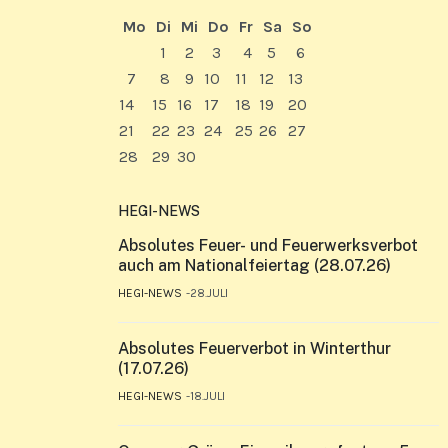
Mo
Di
Mi
Do
Fr
Sa
So
1
2
3
4
5
6
7
8
9
10
11
12
13
14
15
16
17
18
19
20
21
22
23
24
25
26
27
28
29
30
HEGI-NEWS
Absolutes Feuer- und Feuerwerksverbot
auch am Nationalfeiertag (28.07.26)
HEGI-NEWS
28.JULI
Absolutes Feuerverbot in Winterthur
(17.07.26)
HEGI-NEWS
18.JULI