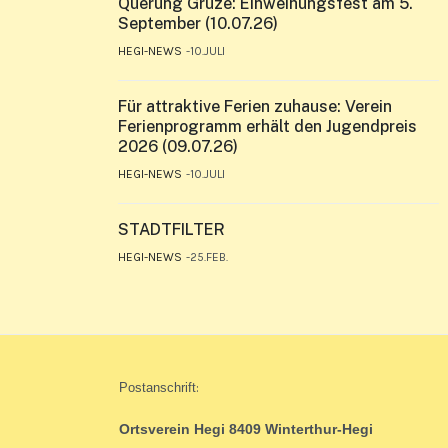
Querung Grüze: Einweihungsfest am 5.
September (10.07.26)
HEGI-NEWS
10.JULI
Für attraktive Ferien zuhause: Verein
Ferienprogramm erhält den Jugendpreis
2026 (09.07.26)
HEGI-NEWS
10.JULI
STADTFILTER
HEGI-NEWS
25.FEB.
Postanschrift
:
Ortsverein Hegi 8409 Winterthur-Hegi