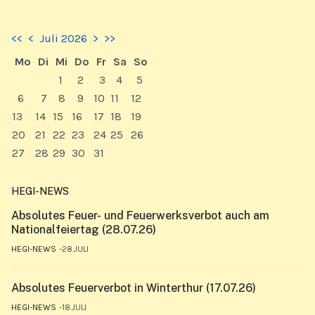
<<
<
Juli 2026
>
>>
Mo
Di
Mi
Do
Fr
Sa
So
1
2
3
4
5
6
7
8
9
10
11
12
13
14
15
16
17
18
19
20
21
22
23
24
25
26
27
28
29
30
31
HEGI-NEWS
Absolutes Feuer- und Feuerwerksverbot auch am
Nationalfeiertag (28.07.26)
HEGI-NEWS
28.JULI
Absolutes Feuerverbot in Winterthur (17.07.26)
HEGI-NEWS
18.JULI