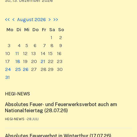
So, 13. Dezember 2026
<<
<
August 2026
>
>>
Mo
Di
Mi
Do
Fr
Sa
So
1
2
3
4
5
6
7
8
9
10
11
12
13
14
15
16
17
18
19
20
21
22
23
24
25
26
27
28
29
30
31
HEGI-NEWS
Absolutes Feuer- und Feuerwerksverbot auch am
Nationalfeiertag (28.07.26)
HEGI-NEWS
28.JULI
Absolutes Feuerverbot in Winterthur (17.07.26)